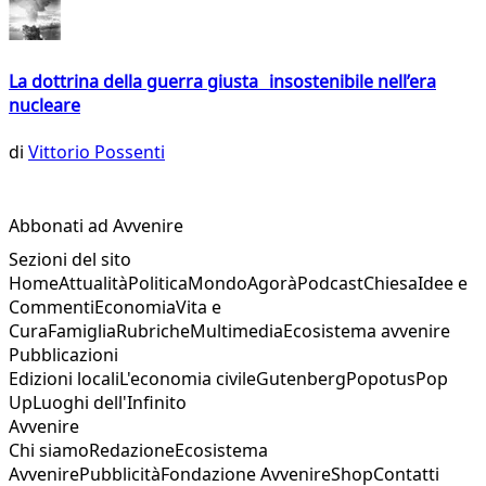
La dottrina della guerra giusta insostenibile nell’era
nucleare
di
Vittorio Possenti
Abbonati ad Avvenire
Sezioni del sito
Home
Attualità
Politica
Mondo
Agorà
Podcast
Chiesa
Idee e
Commenti
Economia
Vita e
Cura
Famiglia
Rubriche
Multimedia
Ecosistema avvenire
Pubblicazioni
Edizioni locali
L'economia civile
Gutenberg
Popotus
Pop
Up
Luoghi dell'Infinito
Avvenire
Chi siamo
Redazione
Ecosistema
Avvenire
Pubblicità
Fondazione Avvenire
Shop
Contatti