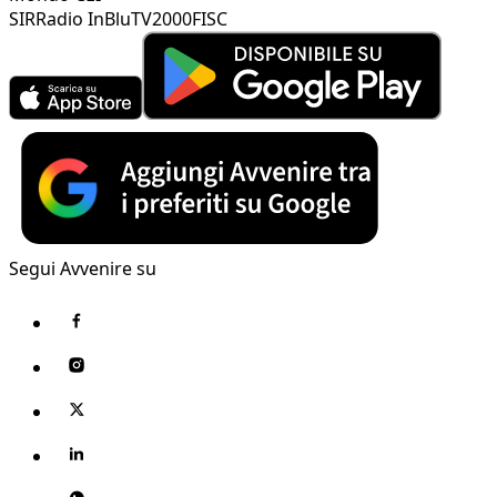
SIR
Radio InBlu
TV2000
FISC
Segui Avvenire su