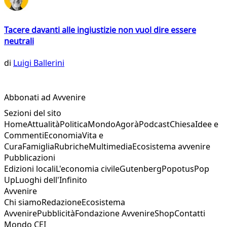
Tacere davanti alle ingiustizie non vuol dire essere
neutrali
di
Luigi Ballerini
Abbonati ad Avvenire
Sezioni del sito
Home
Attualità
Politica
Mondo
Agorà
Podcast
Chiesa
Idee e
Commenti
Economia
Vita e
Cura
Famiglia
Rubriche
Multimedia
Ecosistema avvenire
Pubblicazioni
Edizioni locali
L'economia civile
Gutenberg
Popotus
Pop
Up
Luoghi dell'Infinito
Avvenire
Chi siamo
Redazione
Ecosistema
Avvenire
Pubblicità
Fondazione Avvenire
Shop
Contatti
Mondo CEI