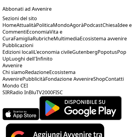
Abbonati ad Avvenire
Sezioni del sito
Home
Attualità
Politica
Mondo
Agorà
Podcast
Chiesa
Idee e
Commenti
Economia
Vita e
Cura
Famiglia
Rubriche
Multimedia
Ecosistema avvenire
Pubblicazioni
Edizioni locali
L'economia civile
Gutenberg
Popotus
Pop
Up
Luoghi dell'Infinito
Avvenire
Chi siamo
Redazione
Ecosistema
Avvenire
Pubblicità
Fondazione Avvenire
Shop
Contatti
Mondo CEI
SIR
Radio InBlu
TV2000
FISC