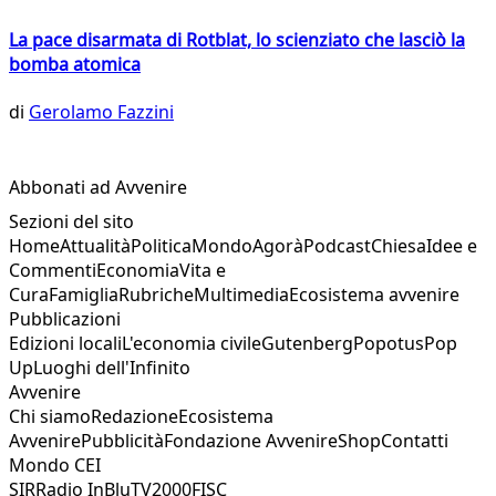
La pace disarmata di Rotblat, lo scienziato che lasciò la
bomba atomica
di
Gerolamo Fazzini
Abbonati ad Avvenire
Sezioni del sito
Home
Attualità
Politica
Mondo
Agorà
Podcast
Chiesa
Idee e
Commenti
Economia
Vita e
Cura
Famiglia
Rubriche
Multimedia
Ecosistema avvenire
Pubblicazioni
Edizioni locali
L'economia civile
Gutenberg
Popotus
Pop
Up
Luoghi dell'Infinito
Avvenire
Chi siamo
Redazione
Ecosistema
Avvenire
Pubblicità
Fondazione Avvenire
Shop
Contatti
Mondo CEI
SIR
Radio InBlu
TV2000
FISC