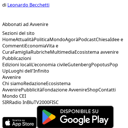
di
Leonardo Becchetti
Abbonati ad Avvenire
Sezioni del sito
Home
Attualità
Politica
Mondo
Agorà
Podcast
Chiesa
Idee e
Commenti
Economia
Vita e
Cura
Famiglia
Rubriche
Multimedia
Ecosistema avvenire
Pubblicazioni
Edizioni locali
L'economia civile
Gutenberg
Popotus
Pop
Up
Luoghi dell'Infinito
Avvenire
Chi siamo
Redazione
Ecosistema
Avvenire
Pubblicità
Fondazione Avvenire
Shop
Contatti
Mondo CEI
SIR
Radio InBlu
TV2000
FISC