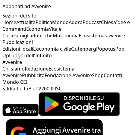
Abbonati ad Avvenire
Sezioni del sito
Home
Attualità
Politica
Mondo
Agorà
Podcast
Chiesa
Idee e
Commenti
Economia
Vita e
Cura
Famiglia
Rubriche
Multimedia
Ecosistema avvenire
Pubblicazioni
Edizioni locali
L'economia civile
Gutenberg
Popotus
Pop
Up
Luoghi dell'Infinito
Avvenire
Chi siamo
Redazione
Ecosistema
Avvenire
Pubblicità
Fondazione Avvenire
Shop
Contatti
Mondo CEI
SIR
Radio InBlu
TV2000
FISC