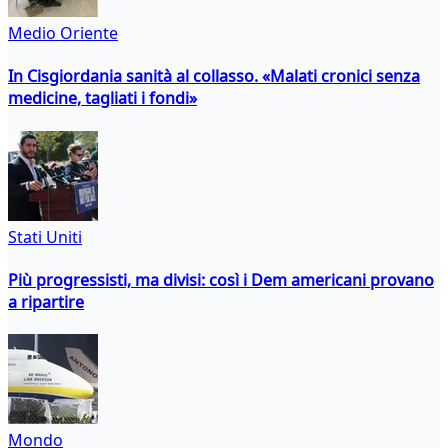
Medio Oriente
In Cisgiordania sanità al collasso. «Malati cronici senza
medicine, tagliati i fondi»
Stati Uniti
Più progressisti, ma divisi: così i Dem americani provano
a ripartire
Mondo