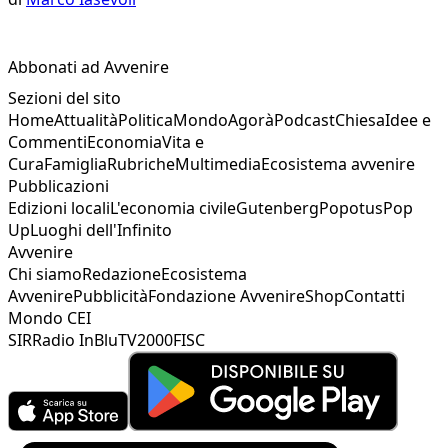
Abbonati ad Avvenire
Sezioni del sito
Home
Attualità
Politica
Mondo
Agorà
Podcast
Chiesa
Idee e
Commenti
Economia
Vita e
Cura
Famiglia
Rubriche
Multimedia
Ecosistema avvenire
Pubblicazioni
Edizioni locali
L'economia civile
Gutenberg
Popotus
Pop
Up
Luoghi dell'Infinito
Avvenire
Chi siamo
Redazione
Ecosistema
Avvenire
Pubblicità
Fondazione Avvenire
Shop
Contatti
Mondo CEI
SIR
Radio InBlu
TV2000
FISC