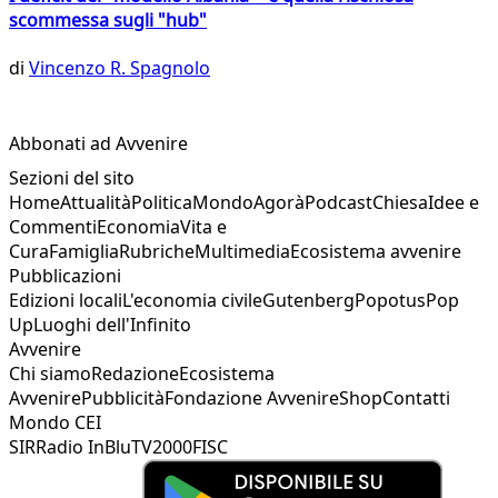
scommessa sugli "hub"
di
Vincenzo R. Spagnolo
Abbonati ad Avvenire
Sezioni del sito
Home
Attualità
Politica
Mondo
Agorà
Podcast
Chiesa
Idee e
Commenti
Economia
Vita e
Cura
Famiglia
Rubriche
Multimedia
Ecosistema avvenire
Pubblicazioni
Edizioni locali
L'economia civile
Gutenberg
Popotus
Pop
Up
Luoghi dell'Infinito
Avvenire
Chi siamo
Redazione
Ecosistema
Avvenire
Pubblicità
Fondazione Avvenire
Shop
Contatti
Mondo CEI
SIR
Radio InBlu
TV2000
FISC