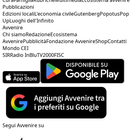
Pubblicazioni
Edizioni locali
L'economia civile
Gutenberg
Popotus
Pop
Up
Luoghi dell'Infinito
Avvenire
Chi siamo
Redazione
Ecosistema
Avvenire
Pubblicità
Fondazione Avvenire
Shop
Contatti
Mondo CEI
SIR
Radio InBlu
TV2000
FISC
Segui Avvenire su