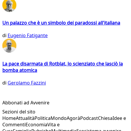
Un palazzo che è un simbolo dei paradossi all'italiana
di
Eugenio Fatigante
La pace disarmata di Rotblat, lo scienziato che lasciò la
bomba atomica
di
Gerolamo Fazzini
Abbonati ad Avvenire
Sezioni del sito
Home
Attualità
Politica
Mondo
Agorà
Podcast
Chiesa
Idee e
Commenti
Economia
Vita e
Cura
Famiglia
Rubriche
Multimedia
Ecosistema avvenire