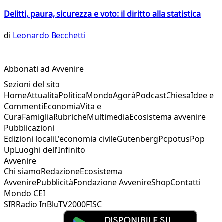
Delitti, paura, sicurezza e voto: il diritto alla statistica
di
Leonardo Becchetti
Abbonati ad Avvenire
Sezioni del sito
Home
Attualità
Politica
Mondo
Agorà
Podcast
Chiesa
Idee e
Commenti
Economia
Vita e
Cura
Famiglia
Rubriche
Multimedia
Ecosistema avvenire
Pubblicazioni
Edizioni locali
L'economia civile
Gutenberg
Popotus
Pop
Up
Luoghi dell'Infinito
Avvenire
Chi siamo
Redazione
Ecosistema
Avvenire
Pubblicità
Fondazione Avvenire
Shop
Contatti
Mondo CEI
SIR
Radio InBlu
TV2000
FISC