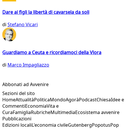
Dare ai figli la libertà di cavarsela da soli
di
Stefano Vicari
Guardiamo a Ceuta e ricordiamoci della Vlora
di
Marco Impagliazzo
Abbonati ad Avvenire
Sezioni del sito
Home
Attualità
Politica
Mondo
Agorà
Podcast
Chiesa
Idee e
Commenti
Economia
Vita e
Cura
Famiglia
Rubriche
Multimedia
Ecosistema avvenire
Pubblicazioni
Edizioni locali
L'economia civile
Gutenberg
Popotus
Pop