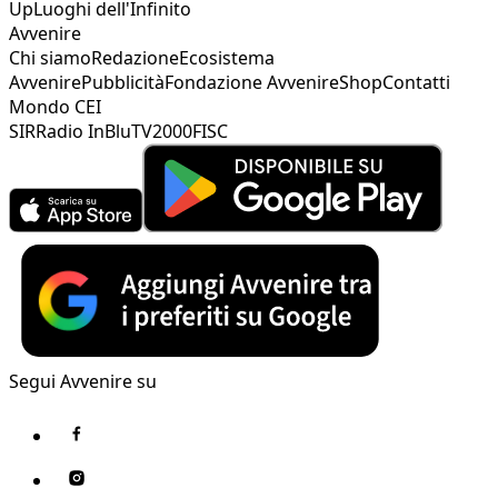
Up
Luoghi dell'Infinito
Avvenire
Chi siamo
Redazione
Ecosistema
Avvenire
Pubblicità
Fondazione Avvenire
Shop
Contatti
Mondo CEI
SIR
Radio InBlu
TV2000
FISC
Segui Avvenire su