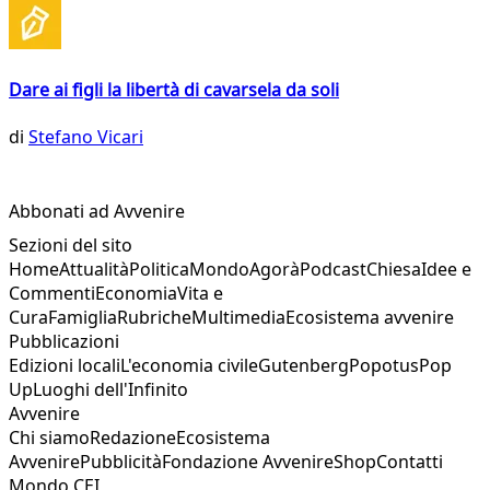
Dare ai figli la libertà di cavarsela da soli
di
Stefano Vicari
Abbonati ad Avvenire
Sezioni del sito
Home
Attualità
Politica
Mondo
Agorà
Podcast
Chiesa
Idee e
Commenti
Economia
Vita e
Cura
Famiglia
Rubriche
Multimedia
Ecosistema avvenire
Pubblicazioni
Edizioni locali
L'economia civile
Gutenberg
Popotus
Pop
Up
Luoghi dell'Infinito
Avvenire
Chi siamo
Redazione
Ecosistema
Avvenire
Pubblicità
Fondazione Avvenire
Shop
Contatti
Mondo CEI