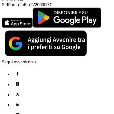
SIR
Radio InBlu
TV2000
FISC
Segui Avvenire su