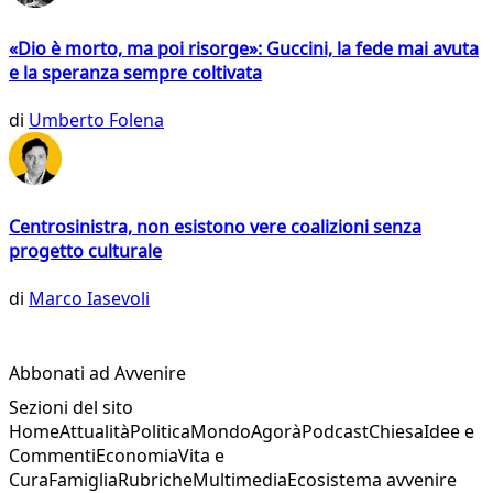
«Dio è morto, ma poi risorge»: Guccini, la fede mai avuta
e la speranza sempre coltivata
di
Umberto Folena
Centrosinistra, non esistono vere coalizioni senza
progetto culturale
di
Marco Iasevoli
Abbonati ad Avvenire
Sezioni del sito
Home
Attualità
Politica
Mondo
Agorà
Podcast
Chiesa
Idee e
Commenti
Economia
Vita e
Cura
Famiglia
Rubriche
Multimedia
Ecosistema avvenire