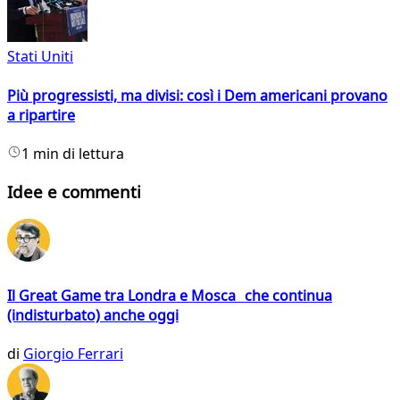
Stati Uniti
Più progressisti, ma divisi: così i Dem americani provano
a ripartire
1 min di lettura
Idee e commenti
Il Great Game tra Londra e Mosca che continua
(indisturbato) anche oggi
di
Giorgio Ferrari