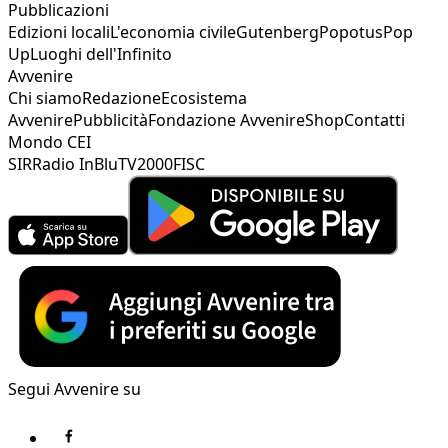
Pubblicazioni
Edizioni locali
L'economia civile
Gutenberg
Popotus
Pop
Up
Luoghi dell'Infinito
Avvenire
Chi siamo
Redazione
Ecosistema
Avvenire
Pubblicità
Fondazione Avvenire
Shop
Contatti
Mondo CEI
SIR
Radio InBlu
TV2000
FISC
Segui Avvenire su