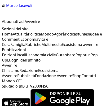
di
Marco Iasevoli
Abbonati ad Avvenire
Sezioni del sito
Home
Attualità
Politica
Mondo
Agorà
Podcast
Chiesa
Idee e
Commenti
Economia
Vita e
Cura
Famiglia
Rubriche
Multimedia
Ecosistema avvenire
Pubblicazioni
Edizioni locali
L'economia civile
Gutenberg
Popotus
Pop
Up
Luoghi dell'Infinito
Avvenire
Chi siamo
Redazione
Ecosistema
Avvenire
Pubblicità
Fondazione Avvenire
Shop
Contatti
Mondo CEI
SIR
Radio InBlu
TV2000
FISC