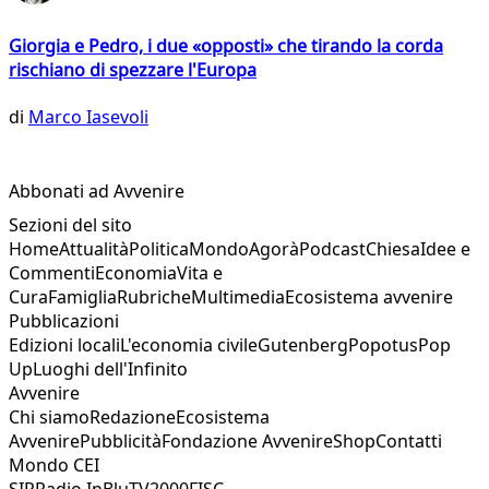
Giorgia e Pedro, i due «opposti» che tirando la corda
rischiano di spezzare l'Europa
di
Marco Iasevoli
Abbonati ad Avvenire
Sezioni del sito
Home
Attualità
Politica
Mondo
Agorà
Podcast
Chiesa
Idee e
Commenti
Economia
Vita e
Cura
Famiglia
Rubriche
Multimedia
Ecosistema avvenire
Pubblicazioni
Edizioni locali
L'economia civile
Gutenberg
Popotus
Pop
Up
Luoghi dell'Infinito
Avvenire
Chi siamo
Redazione
Ecosistema
Avvenire
Pubblicità
Fondazione Avvenire
Shop
Contatti
Mondo CEI
SIR
Radio InBlu
TV2000
FISC