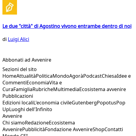
Le due "città" di Agostino vivono entrambe dentro di noi
di
Luigi Alici
Abbonati ad Avvenire
Sezioni del sito
Home
Attualità
Politica
Mondo
Agorà
Podcast
Chiesa
Idee e
Commenti
Economia
Vita e
Cura
Famiglia
Rubriche
Multimedia
Ecosistema avvenire
Pubblicazioni
Edizioni locali
L'economia civile
Gutenberg
Popotus
Pop
Up
Luoghi dell'Infinito
Avvenire
Chi siamo
Redazione
Ecosistema
Avvenire
Pubblicità
Fondazione Avvenire
Shop
Contatti
Mondo CEI