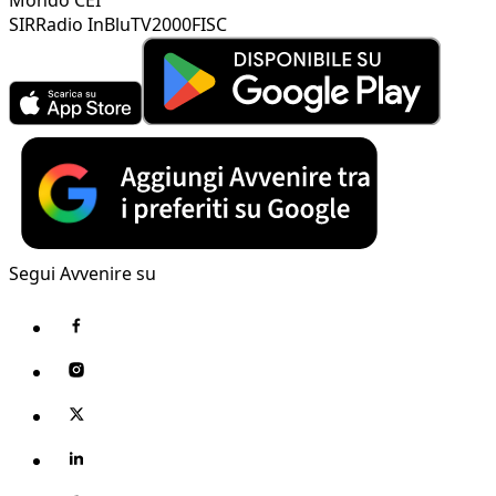
SIR
Radio InBlu
TV2000
FISC
Segui Avvenire su