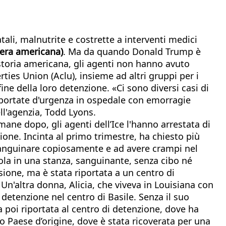
tali, malnutrite e costrette a interventi medici
iera americana)
. Ma da quando Donald Trump è
 storia americana, gli agenti non hanno avuto
ties Union (Aclu), insieme ad altri gruppi per i
fine della loro detenzione. «Ci sono diversi casi di
 portate d'urgenza in ospedale con emorragie
ell'agenzia, Todd Lyons.
imane dopo, gli agenti dell’Ice l'hanno arrestata di
one. Incinta al primo trimestre, ha chiesto più
 sanguinare copiosamente e ad avere crampi nel
sola in una stanza, sanguinante, senza cibo né
sione, ma è stata riportata a un centro di
n'altra donna, Alicia, che viveva in Louisiana con
 detenzione nel centro di Basile. Senza il suo
 poi riportata al centro di detenzione, dove ha
o Paese d’origine, dove è stata ricoverata per una