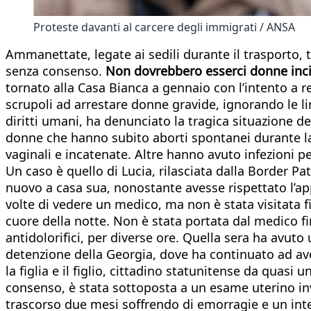
Proteste davanti al carcere degli immigrati / ANSA
Ammanettate, legate ai sedili durante il trasporto, 
senza consenso.
Non dovrebbero esserci donne incint
tornato alla Casa Bianca a gennaio con l’intento a r
scrupoli ad arrestare donne gravide, ignorando le lin
diritti umani, ha denunciato la tragica situazione dell
donne che hanno subito aborti spontanei durante la
vaginali e incatenate. Altre hanno avuto infezioni per
Un caso è quello di Lucia, rilasciata dalla Border Pat
nuovo a casa sua, nonostante avesse rispettato l’ap
volte di vedere un medico, ma non è stata visitata
cuore della notte. Non è stata portata dal medico fi
antidolorifici, per diverse ore. Quella sera ha avut
detenzione della Georgia, dove ha continuato ad ave
la figlia e il figlio, cittadino statunitense da quas
consenso, è stata sottoposta a un esame uterino inv
trascorso due mesi soffrendo di emorragie e un inte