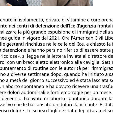
tenute in isolamento, private di vitamine e cure prena
e nei centri di detenzione dell’Ice (l’agenzia frontal
ealizzare la più grande espulsione di immigrati della
ee guida in vigore dal 2021. Ora l'American Civil Liber
e gestanti rinchiuse nelle celle dell’Ice, e chiesto la 
 detenzione e hanno persino riferito di essere state
icolose», si legge nella lettera inviata al direttore d
rol con un braccialetto elettronico alla caviglia. Sett
puntamento di routine con le autorità per l'immigrazi
 fino a diverse settimane dopo, quando ha iniziato a
no a metà del giorno successivo ed è stata lasciata 
o un aborto spontaneo e ha dovuto ricevere una trasfu
re dolori addominali e forti emorragie per un mese. U
i un decennio, ha avuto un aborto spontaneo durante la
asivo che le ha causato un dolore lancinante. È stata
nso dolore. Lo scorso luglio è stata deportata nel su