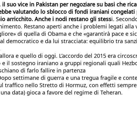
il suo vice in Pakistan per negoziare su basi che rica
be valutando lo sblocco di fondi iraniani congelati p
o arricchito. Anche i nodi restano gli stess
i. Secondo
imento. Restano aperti anche i problemi legati alla ve
iore» di quella di Obama e che «garantirà pace e sicur
 democratico e da lui stracciata: equilibrio tra sanzio
.
 allora e quello di oggi. L’accordo del 2015 era circo
 e il sostegno iraniano a gruppi regionali quali Hez
hiano di farlo fallire in partenza
opo settimane di guerra e una tregua fragile e contest
l traffico nello Stretto di Hormuz, con effetti sempre
 una data) gioca a favore del regime di Teheran.