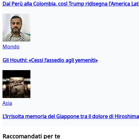
Dal Perù alla Colombia, così Trump ridisegna l'America Lat
Mondo
Gli Houthi: «Cessi l’assedio agli yemeniti»
Asia
L’irrisolta memoria del Giappone tra il dolore di Hiroshima
Raccomandati per te