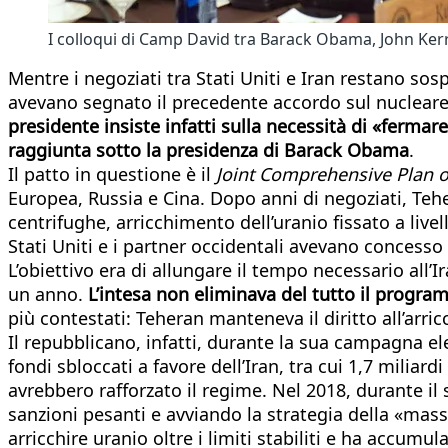
I colloqui di Camp David tra Barack Obama, John Kerry 
Mentre i negoziati tra Stati Uniti e Iran restano so
avevano segnato il precedente accordo sul nucleare
presidente insiste infatti sulla necessità di «fermar
raggiunta sotto la presidenza di Barack Obama
.
Il patto in questione è il
Joint Comprehensive Plan o
Europea, Russia e Cina. Dopo anni di negoziati, Teh
centrifughe, arricchimento dell’uranio fissato a livel
Stati Uniti e i partner occidentali avevano concess
L’obiettivo era di allungare il tempo necessario all
un anno.
L’intesa non eliminava del tutto il progr
più contestati: Teheran manteneva il diritto all’a
Il repubblicano, infatti, durante la sua campagna el
fondi sbloccati a favore dell’Iran, tra cui 1,7 milia
avrebbero rafforzato il regime. Nel 2018, durante il
sanzioni pesanti e avviando la strategia della «mas
arricchire uranio oltre i limiti stabiliti e ha accumu