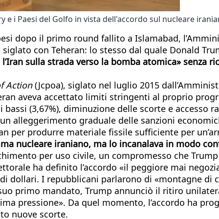
e i Paesi del Golfo in vista dell'accordo sul nucleare irania
spesi dopo il primo round fallito a Islamabad, l’Ammin
 siglato con Teheran: lo stesso dal quale Donald Tru
e l’Iran sulla strada verso la bomba atomica» senza ri
f Action
(Jcpoa), siglato nel luglio 2015 dall’Amminis
eran aveva accettato limiti stringenti al proprio pro
li bassi (3,67%), diminuzione delle scorte e accesso ra
o un alleggerimento graduale delle sanzioni economic
’Iran per produrre materiale fissile sufficiente per u
amma nucleare iraniano, ma lo incanalava in modo con
rricchimento per uso civile, un compromesso che Tru
ettorale ha definito l’accordo «il peggiore mai negozi
rdi di dollari. I repubblicani parlarono di «montagne 
 suo primo mandato, Trump annunciò il ritiro unilatera
sima pressione». Da quel momento, l’accordo ha progr
lato nuove scorte.