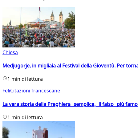
Chiesa
Medjugorje, in migliaia al Festival della Gioventù. Per torn
1 min di lettura
FeliCitazioni francescane
La vera storia della Preghiera semplice, il falso più fam
1 min di lettura