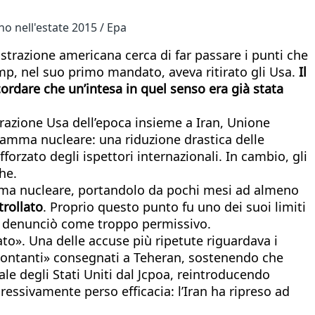
no nell'estate 2015 / Epa
istrazione americana cerca di far passare i punti che
mp, nel suo primo mandato, aveva ritirato gli Usa.
Il
cordare che un’intesa in quel senso era già stata
trazione Usa dell’epoca insieme a Iran, Unione
gramma nucleare: una riduzione drastica delle
fforzato degli ispettori internazionali. In cambio, gli
he.
n’arma nucleare, portandolo da pochi mesi ad almeno
trollato
. Proprio questo punto fu uno dei suoi limiti
mp denunciò come troppo permissivo.
ato». Una delle accuse più ripetute riguardava i
di contanti» consegnati a Teheran, sostenendo che
le degli Stati Uniti dal Jcpoa, reintroducendo
essivamente perso efficacia: l’Iran ha ripreso ad