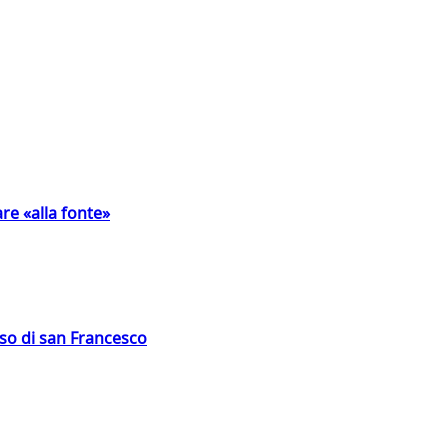
are «alla fonte»
oso di san Francesco