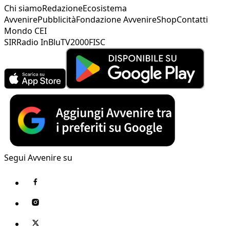
Chi siamo
Redazione
Ecosistema
Avvenire
Pubblicità
Fondazione Avvenire
Shop
Contatti
Mondo CEI
SIR
Radio InBlu
TV2000
FISC
Segui Avvenire su