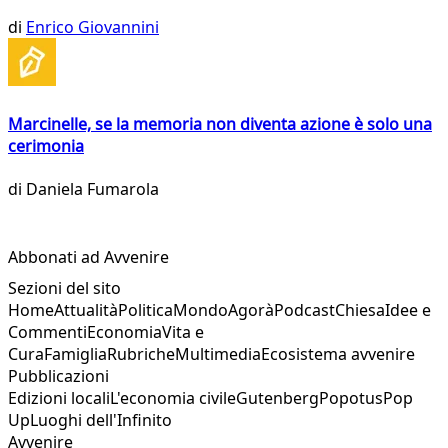
di
Enrico Giovannini
Marcinelle, se la memoria non diventa azione è solo una
cerimonia
di
Daniela Fumarola
Abbonati ad Avvenire
Sezioni del sito
Home
Attualità
Politica
Mondo
Agorà
Podcast
Chiesa
Idee e
Commenti
Economia
Vita e
Cura
Famiglia
Rubriche
Multimedia
Ecosistema avvenire
Pubblicazioni
Edizioni locali
L'economia civile
Gutenberg
Popotus
Pop
Up
Luoghi dell'Infinito
Avvenire