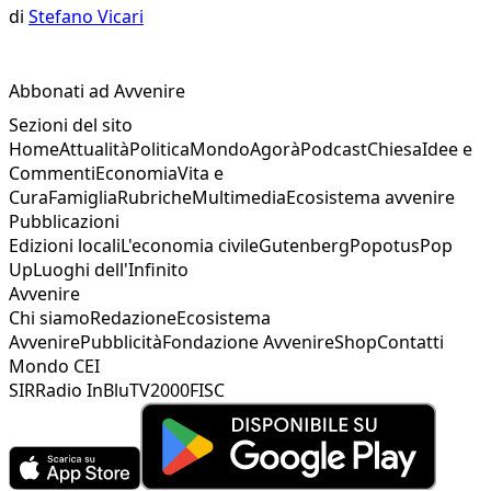
di
Stefano Vicari
Abbonati ad Avvenire
Sezioni del sito
Home
Attualità
Politica
Mondo
Agorà
Podcast
Chiesa
Idee e
Commenti
Economia
Vita e
Cura
Famiglia
Rubriche
Multimedia
Ecosistema avvenire
Pubblicazioni
Edizioni locali
L'economia civile
Gutenberg
Popotus
Pop
Up
Luoghi dell'Infinito
Avvenire
Chi siamo
Redazione
Ecosistema
Avvenire
Pubblicità
Fondazione Avvenire
Shop
Contatti
Mondo CEI
SIR
Radio InBlu
TV2000
FISC