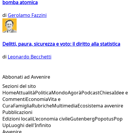
bomba atomica
di
Gerolamo Fazzini
Delitti, paura, sicurezza e voto: il diritto alla statistica
di
Leonardo Becchetti
Abbonati ad Avvenire
Sezioni del sito
Home
Attualità
Politica
Mondo
Agorà
Podcast
Chiesa
Idee e
Commenti
Economia
Vita e
Cura
Famiglia
Rubriche
Multimedia
Ecosistema avvenire
Pubblicazioni
Edizioni locali
L'economia civile
Gutenberg
Popotus
Pop
Up
Luoghi dell'Infinito
Avvenire