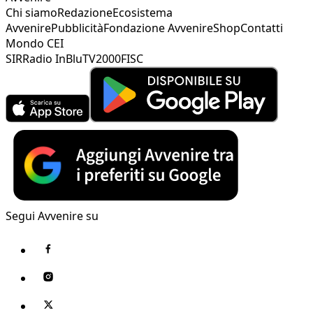
Chi siamo
Redazione
Ecosistema
Avvenire
Pubblicità
Fondazione Avvenire
Shop
Contatti
Mondo CEI
SIR
Radio InBlu
TV2000
FISC
Segui Avvenire su