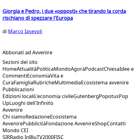
Giorgia e Pedro, i due «opposti» che tirando la corda
rischiano di spezzare l'Europa
di
Marco Iasevoli
Abbonati ad Avvenire
Sezioni del sito
Home
Attualità
Politica
Mondo
Agorà
Podcast
Chiesa
Idee e
Commenti
Economia
Vita e
Cura
Famiglia
Rubriche
Multimedia
Ecosistema avvenire
Pubblicazioni
Edizioni locali
L'economia civile
Gutenberg
Popotus
Pop
Up
Luoghi dell'Infinito
Avvenire
Chi siamo
Redazione
Ecosistema
Avvenire
Pubblicità
Fondazione Avvenire
Shop
Contatti
Mondo CEI
SIR
Radio InBlu
TV2000
FISC