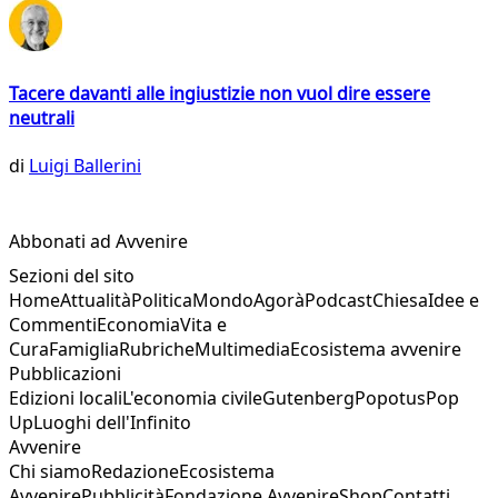
Tacere davanti alle ingiustizie non vuol dire essere
neutrali
di
Luigi Ballerini
Abbonati ad Avvenire
Sezioni del sito
Home
Attualità
Politica
Mondo
Agorà
Podcast
Chiesa
Idee e
Commenti
Economia
Vita e
Cura
Famiglia
Rubriche
Multimedia
Ecosistema avvenire
Pubblicazioni
Edizioni locali
L'economia civile
Gutenberg
Popotus
Pop
Up
Luoghi dell'Infinito
Avvenire
Chi siamo
Redazione
Ecosistema
Avvenire
Pubblicità
Fondazione Avvenire
Shop
Contatti