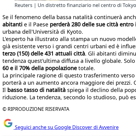
Reuters | Un distretto finanziario nel centro di Toky
Se il fenomeno della bassa natalità continuerà anc
abitanti
e il Paese
perderà 280 delle sue città entro 
urbana dell'Università di Kyoto.
L'esperto ha illustrato alla stampa un nuovo modello
già esistente verso i grandi centri urbani ed è infl
terzo (150) delle 431 attuali città
. Gli abitanti dimin
tendenza quest'ultima diffusa a livello globale. Sol
60 e il 70% della popolazione
totale.
La principale ragione di questo trasferimento verso l
porterà a un aumento ancora maggiore dei prezzi. Qu
Il
basso tasso di natalità
spiega il declino della po
riduzione. La tendenza, secondo lo studioso, può es
© RIPRODUZIONE RISERVATA
Seguici anche su Google Discover di Avvenire