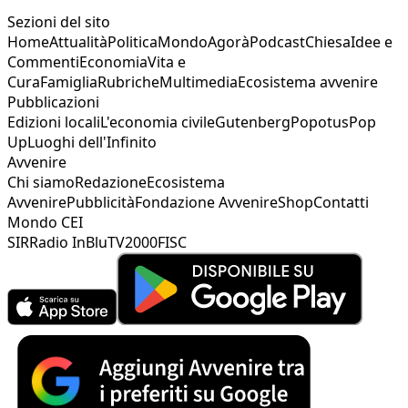
Sezioni del sito
Home
Attualità
Politica
Mondo
Agorà
Podcast
Chiesa
Idee e
Commenti
Economia
Vita e
Cura
Famiglia
Rubriche
Multimedia
Ecosistema avvenire
Pubblicazioni
Edizioni locali
L'economia civile
Gutenberg
Popotus
Pop
Up
Luoghi dell'Infinito
Avvenire
Chi siamo
Redazione
Ecosistema
Avvenire
Pubblicità
Fondazione Avvenire
Shop
Contatti
Mondo CEI
SIR
Radio InBlu
TV2000
FISC