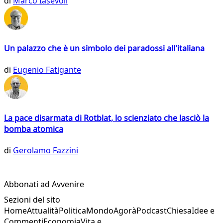
di
Marco Iasevoli
Un palazzo che è un simbolo dei paradossi all'italiana
di
Eugenio Fatigante
La pace disarmata di Rotblat, lo scienziato che lasciò la
bomba atomica
di
Gerolamo Fazzini
Abbonati ad Avvenire
Sezioni del sito
Home
Attualità
Politica
Mondo
Agorà
Podcast
Chiesa
Idee e
Commenti
Economia
Vita e