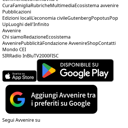
Cura
Famiglia
Rubriche
Multimedia
Ecosistema avvenire
Pubblicazioni
Edizioni locali
L'economia civile
Gutenberg
Popotus
Pop
Up
Luoghi dell'Infinito
Avvenire
Chi siamo
Redazione
Ecosistema
Avvenire
Pubblicità
Fondazione Avvenire
Shop
Contatti
Mondo CEI
SIR
Radio InBlu
TV2000
FISC
Segui Avvenire su