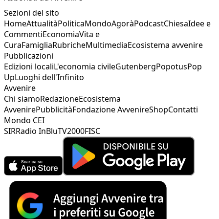
Sezioni del sito
Home
Attualità
Politica
Mondo
Agorà
Podcast
Chiesa
Idee e
Commenti
Economia
Vita e
Cura
Famiglia
Rubriche
Multimedia
Ecosistema avvenire
Pubblicazioni
Edizioni locali
L'economia civile
Gutenberg
Popotus
Pop
Up
Luoghi dell'Infinito
Avvenire
Chi siamo
Redazione
Ecosistema
Avvenire
Pubblicità
Fondazione Avvenire
Shop
Contatti
Mondo CEI
SIR
Radio InBlu
TV2000
FISC