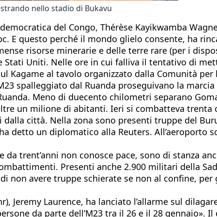
estrando nello stadio di Bukavu
ica democratica del Congo, Thérèse Kayikwamba Wagne
Bbc. E questo perché il mondo glielo consente, ha rinca
nse risorse minerarie e delle terre rare (per i dispos
tati Uniti. Nelle ore in cui falliva il tentativo di me
ul Kagame al tavolo organizzato dalla Comunità per lo
o M23 spalleggiato dal Ruanda proseguivano la marcia
mo Ruanda. Meno di duecento chilometri separano Goma
tre un milione di abitanti. Ieri si combatteva trenta
i dalla città. Nella zona sono presenti truppe del Bu
» ha detto un diplomatico alla Reuters. All’aeroporto so
he da trent’anni non conosce pace, sono di stanza a
 combattimenti. Presenti anche 2.900 militari della Sa
di non avere truppe schierate se non al confine, per ga
hr), Jeremy Laurence, ha lanciato l’allarme sul dilagar
one da parte dell’M23 tra il 26 e il 28 gennaio». Il