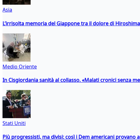
Asia
L’irrisolta memoria del Giappone tra il dolore di Hiroshima
Medio Oriente
In Cisgiordania sanità al collasso. «Malati cronici senza med
Stati Uniti
Più progressisti, ma divisi: così i Dem americani provano a 