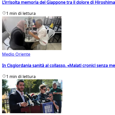
L’irrisolta memoria del Giappone tra il dolore di Hiroshima
1 min di lettura
Medio Oriente
In Cisgiordania sanità al collasso. «Malati cronici senza med
1 min di lettura