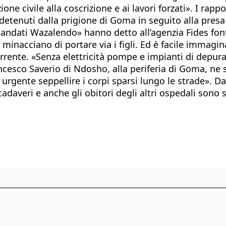
zione civile alla coscrizione e ai lavori forzati». I ra
tenuti dalla prigione di Goma in seguito alla presa de
andati Wazalendo» hanno detto all’agenzia Fides fonti
, minacciano di portare via i figli. Ed è facile immag
orrente. «Senza elettricità pompe e impianti di depura
ncesco Saverio di Ndosho, alla periferia di Goma, ne so
 è urgente seppellire i corpi sparsi lungo le strade».
cadaveri e anche gli obitori degli altri ospedali sono 