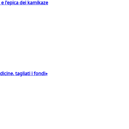
 e l'epica dei kamikaze
icine, tagliati i fondi»