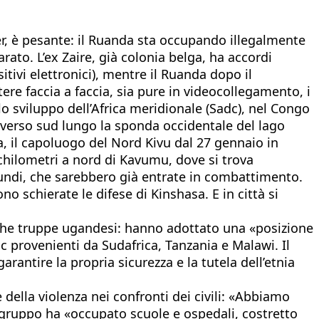
r, è pesante: il Ruanda sta occupando illegalmente
rato. L’ex Zaire, già colonia belga, ha accordi
itivi elettronici), mentre il Ruanda dopo il
ttere faccia a faccia, sia pure in videocollegamento, i
 sviluppo dell’Africa meridionale (Sadc), nel Congo
 verso sud lungo la sponda occidentale del lago
, il capoluogo del Nord Kivu dal 27 gennaio in
 chilometri a nord di Kavumu, dove si trova
rundi, che sarebbero già entrate in combattimento.
no schierate le difese di Kinshasa. E in città si
nche truppe ugandesi: hanno adottato una «posizione
dc provenienti da Sudafrica, Tanzania e Malawi. Il
rantire la propria sicurezza e la tutela dell’etnia
e della violenza nei confronti dei civili: «Abbiamo
 gruppo ha «occupato scuole e ospedali, costretto