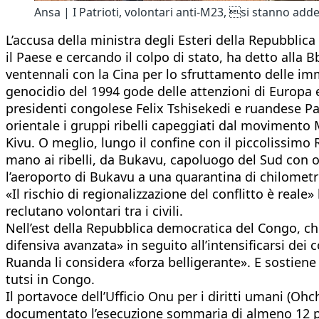
Ansa | I Patrioti, volontari anti-M23, si stanno add
L’accusa della ministra degli Esteri della Repubbl
il Paese e cercando il colpo di stato, ha detto alla 
ventennali con la Cina per lo sfruttamento delle imme
genocidio del 1994 gode delle attenzioni di Europa e S
presidenti congolese Felix Tshisekedi e ruandese Pa
orientale i gruppi ribelli capeggiati dal moviment
Kivu. O meglio, lungo il confine con il piccolissi
mano ai ribelli, da Bukavu, capoluogo del Sud con ol
l’aeroporto di Bukavu a una quarantina di chilometr
«Il rischio di regionalizzazione del conflitto è reale
reclutano volontari tra i civili.
Nell’est della Repubblica democratica del Congo, c
difensiva avanzata» in seguito all’intensificarsi dei
Ruanda li considera «forza belligerante». E sostiene 
tutsi in Congo.
Il portavoce dell’Ufficio Onu per i diritti umani (Ohc
documentato l’esecuzione sommaria di almeno 12 pers