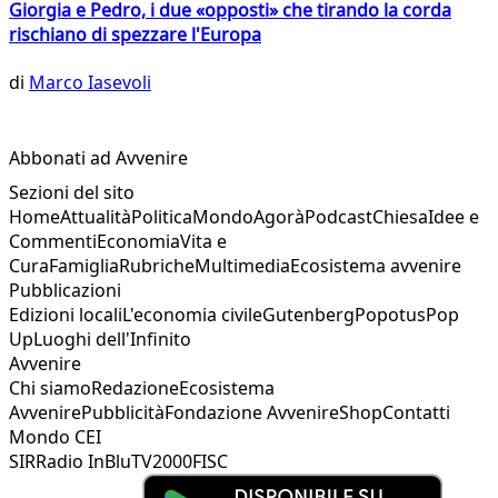
Giorgia e Pedro, i due «opposti» che tirando la corda
rischiano di spezzare l'Europa
di
Marco Iasevoli
Abbonati ad Avvenire
Sezioni del sito
Home
Attualità
Politica
Mondo
Agorà
Podcast
Chiesa
Idee e
Commenti
Economia
Vita e
Cura
Famiglia
Rubriche
Multimedia
Ecosistema avvenire
Pubblicazioni
Edizioni locali
L'economia civile
Gutenberg
Popotus
Pop
Up
Luoghi dell'Infinito
Avvenire
Chi siamo
Redazione
Ecosistema
Avvenire
Pubblicità
Fondazione Avvenire
Shop
Contatti
Mondo CEI
SIR
Radio InBlu
TV2000
FISC