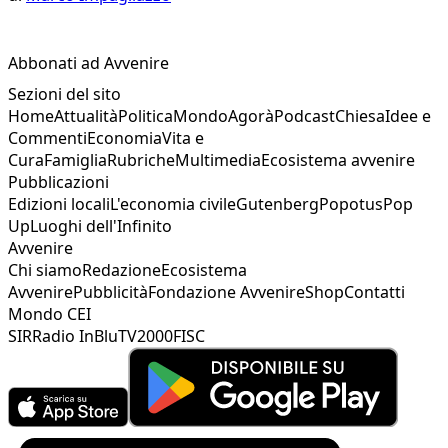
Abbonati ad Avvenire
Sezioni del sito
Home
Attualità
Politica
Mondo
Agorà
Podcast
Chiesa
Idee e
Commenti
Economia
Vita e
Cura
Famiglia
Rubriche
Multimedia
Ecosistema avvenire
Pubblicazioni
Edizioni locali
L'economia civile
Gutenberg
Popotus
Pop
Up
Luoghi dell'Infinito
Avvenire
Chi siamo
Redazione
Ecosistema
Avvenire
Pubblicità
Fondazione Avvenire
Shop
Contatti
Mondo CEI
SIR
Radio InBlu
TV2000
FISC