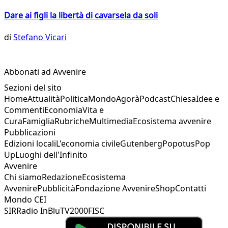
Dare ai figli la libertà di cavarsela da soli
di
Stefano Vicari
Abbonati ad Avvenire
Sezioni del sito
Home
Attualità
Politica
Mondo
Agorà
Podcast
Chiesa
Idee e
Commenti
Economia
Vita e
Cura
Famiglia
Rubriche
Multimedia
Ecosistema avvenire
Pubblicazioni
Edizioni locali
L'economia civile
Gutenberg
Popotus
Pop
Up
Luoghi dell'Infinito
Avvenire
Chi siamo
Redazione
Ecosistema
Avvenire
Pubblicità
Fondazione Avvenire
Shop
Contatti
Mondo CEI
SIR
Radio InBlu
TV2000
FISC