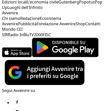
Edizioni locali
L'economia civile
Gutenberg
Popotus
Pop
Up
Luoghi dell'Infinito
Avvenire
Chi siamo
Redazione
Ecosistema
Avvenire
Pubblicità
Fondazione Avvenire
Shop
Contatti
Mondo CEI
SIR
Radio InBlu
TV2000
FISC
Segui Avvenire su