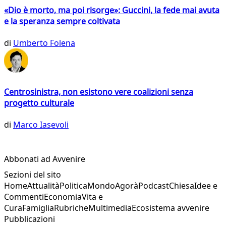
«Dio è morto, ma poi risorge»: Guccini, la fede mai avuta
e la speranza sempre coltivata
di
Umberto Folena
Centrosinistra, non esistono vere coalizioni senza
progetto culturale
di
Marco Iasevoli
Abbonati ad Avvenire
Sezioni del sito
Home
Attualità
Politica
Mondo
Agorà
Podcast
Chiesa
Idee e
Commenti
Economia
Vita e
Cura
Famiglia
Rubriche
Multimedia
Ecosistema avvenire
Pubblicazioni