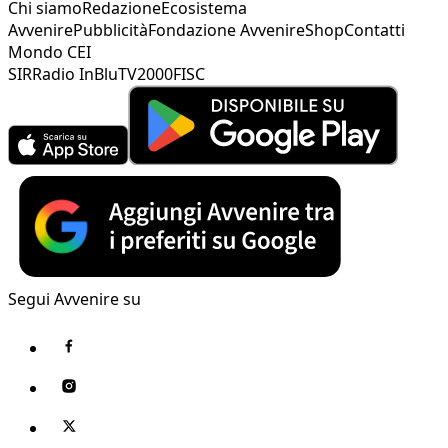
Chi siamo
Redazione
Ecosistema
Avvenire
Pubblicità
Fondazione Avvenire
Shop
Contatti
Mondo CEI
SIR
Radio InBlu
TV2000
FISC
Segui Avvenire su