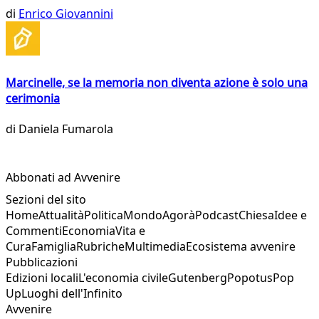
di
Enrico Giovannini
Marcinelle, se la memoria non diventa azione è solo una
cerimonia
di
Daniela Fumarola
Abbonati ad Avvenire
Sezioni del sito
Home
Attualità
Politica
Mondo
Agorà
Podcast
Chiesa
Idee e
Commenti
Economia
Vita e
Cura
Famiglia
Rubriche
Multimedia
Ecosistema avvenire
Pubblicazioni
Edizioni locali
L'economia civile
Gutenberg
Popotus
Pop
Up
Luoghi dell'Infinito
Avvenire