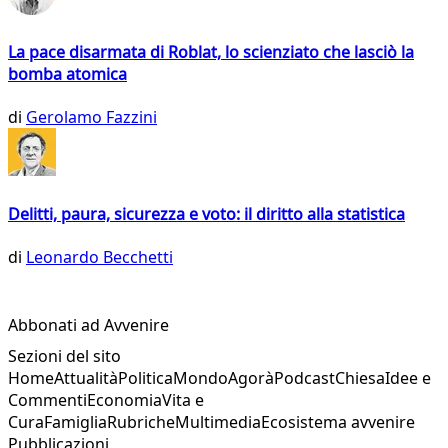
La pace disarmata di Roblat, lo scienziato che lasciò la
bomba atomica
di
Gerolamo Fazzini
Delitti, paura, sicurezza e voto: il diritto alla statistica
di
Leonardo Becchetti
Abbonati ad Avvenire
Sezioni del sito
Home
Attualità
Politica
Mondo
Agorà
Podcast
Chiesa
Idee e
Commenti
Economia
Vita e
Cura
Famiglia
Rubriche
Multimedia
Ecosistema avvenire
Pubblicazioni