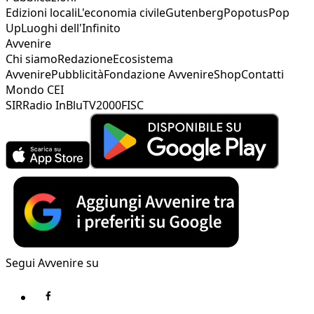
Edizioni locali
L'economia civile
Gutenberg
Popotus
Pop
Up
Luoghi dell'Infinito
Avvenire
Chi siamo
Redazione
Ecosistema
Avvenire
Pubblicità
Fondazione Avvenire
Shop
Contatti
Mondo CEI
SIR
Radio InBlu
TV2000
FISC
Segui Avvenire su