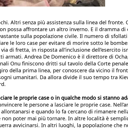
uochi. Altri senza più assistenza sulla linea del fronte
non possa affrontare un altro inverno. E il dramma di
tante sulla popolazione civile. Il numero di sfollat
re le loro case per evitare di morire sotto le bombe».
a di fretta, in risposta all’inclusione dell’esercito is
ti armati. Andrea De Domenico è il direttore di Ocha, 
anali Onu finiscono dritti sul tavolo della Corte penal
giro della prima linea, per conoscere da vicino il fro
gni umanitari. Da allora divide il suo tempo tra Kiev 
rd.
lasciare le proprie case o in qualche modo si stanno a
 convincere le persone a lasciare le proprie case. Nell
le allontanarsi e quando lo fa cercano di rimanere nel
e non poter mai più tornare. In altre località è semp
rra avvicinarsi. In altri luoghi, la popolazione che no