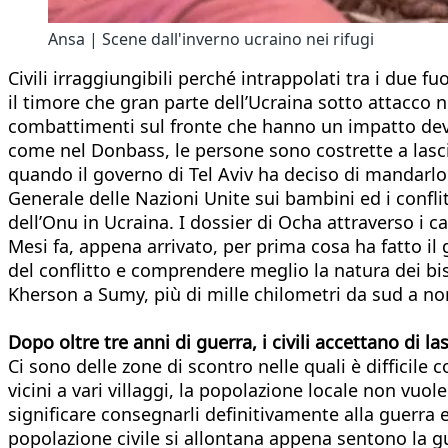
Ansa | Scene dall'inverno ucraino nei rifugi
Civili irraggiungibili perché intrappolati tra i due f
il timore che gran parte dell’Ucraina sotto attacco 
combattimenti sul fronte che hanno un impatto devas
come nel Donbass, le persone sono costrette a lascia
quando il governo di Tel Aviv ha deciso di mandarlo vi
Generale delle Nazioni Unite sui bambini ed i conflit
dell’Onu in Ucraina. I dossier di Ocha attraverso i c
Mesi fa, appena arrivato, per prima cosa ha fatto il 
del conflitto e comprendere meglio la natura dei biso
Kherson a Sumy, più di mille chilometri da sud a no
Dopo oltre tre anni di guerra, i civili accettano di 
Ci sono delle zone di scontro nelle quali è difficile
vicini a vari villaggi, la popolazione locale non vuo
significare consegnarli definitivamente alla guerra 
popolazione civile si allontana appena sentono la gue