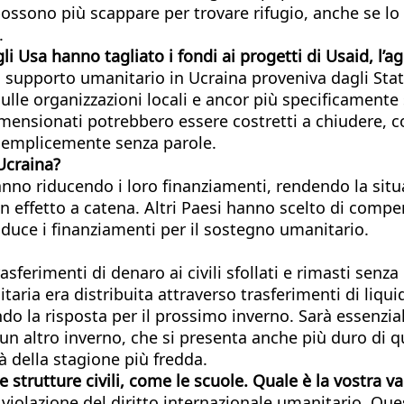
 possono più scappare per trovare rifugio, anche se 
.
li Usa hanno tagliato i fondi ai progetti di Usaid, l’a
 supporto umanitario in Ucraina proveniva dagli Stati 
le organizzazioni locali e ancor più specificamente s
mensionati potrebbero essere costretti a chiudere, c
 semplicemente senza parole.
Ucraina?
stanno riducendo i loro finanziamenti, rendendo la si
 effetto a catena. Altri Paesi hanno scelto di compen
iduce i finanziamenti per il sostegno umanitario.
ferimenti di denaro ai civili sfollati e rimasti senza
taria era distribuita attraverso trasferimenti di liqu
do la risposta per il prossimo inverno. Sarà essenzial
un altro inverno, che si presenta anche più duro di que
tà della stagione più fredda.
 strutture civili, come le scuole. Quale è la vostra v
na violazione del diritto internazionale umanitario. Q