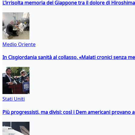
L’irrisolta memoria del Giappone tra il dolore di Hiroshima
Medio Oriente
In Cisgiordania sanità al collasso. «Malati cronici senza med
Stati Uniti
Più progressisti, ma divisi: così i Dem americani provano a 