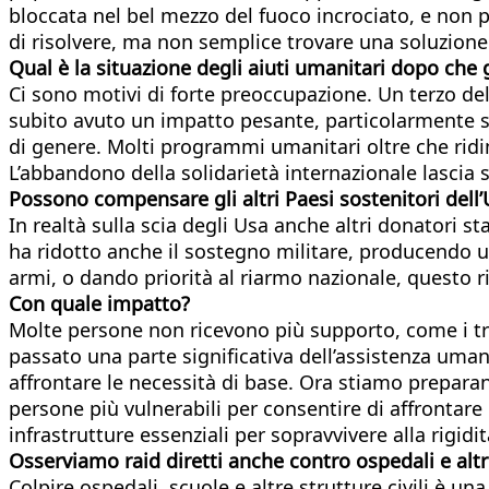
bloccata nel bel mezzo del fuoco incrociato, e non
di risolvere, ma non semplice trovare una soluzione
Qual è la situazione degli aiuti umanitari dopo che g
Ci sono motivi di forte preoccupazione. Un terzo del
subito avuto un impatto pesante, particolarmente sul
di genere. Molti programmi umanitari oltre che ridi
L’abbandono della solidarietà internazionale lascia
Possono compensare gli altri Paesi sostenitori dell’
In realtà sulla scia degli Usa anche altri donatori 
ha ridotto anche il sostegno militare, producendo un
armi, o dando priorità al riarmo nazionale, questo r
Con quale impatto?
Molte persone non ricevono più supporto, come i tras
passato una parte significativa dell’assistenza umani
affrontare le necessità di base. Ora stiamo preparan
persone più vulnerabili per consentire di affrontare 
infrastrutture essenziali per sopravvivere alla rigidi
Osserviamo raid diretti anche contro ospedali e altre
Colpire ospedali, scuole e altre strutture civili è u