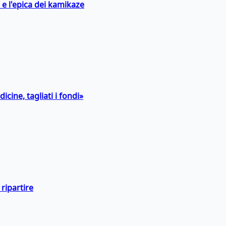
 e l'epica dei kamikaze
icine, tagliati i fondi»
ripartire