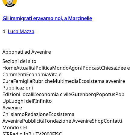
Gli immigrati eravamo noi, a Marcinelle
di
Luca Mazza
Abbonati ad Avvenire
Sezioni del sito
Home
Attualità
Politica
Mondo
Agorà
Podcast
Chiesa
Idee e
Commenti
Economia
Vita e
Cura
Famiglia
Rubriche
Multimedia
Ecosistema avvenire
Pubblicazioni
Edizioni locali
L'economia civile
Gutenberg
Popotus
Pop
Up
Luoghi dell'Infinito
Avvenire
Chi siamo
Redazione
Ecosistema
Avvenire
Pubblicità
Fondazione Avvenire
Shop
Contatti
Mondo CEI
SIR
Radio InBlu
TV2000
FISC