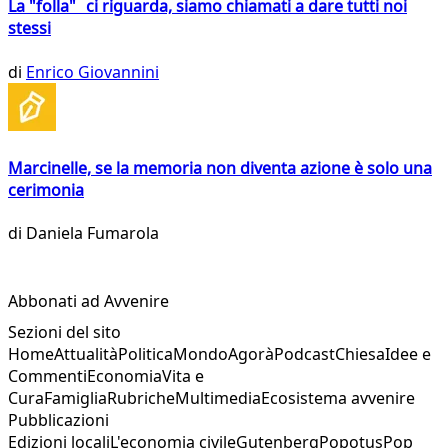
La "folla" ci riguarda, siamo chiamati a dare tutti noi
stessi
di
Enrico Giovannini
Marcinelle, se la memoria non diventa azione è solo una
cerimonia
di
Daniela Fumarola
Abbonati ad Avvenire
Sezioni del sito
Home
Attualità
Politica
Mondo
Agorà
Podcast
Chiesa
Idee e
Commenti
Economia
Vita e
Cura
Famiglia
Rubriche
Multimedia
Ecosistema avvenire
Pubblicazioni
Edizioni locali
L'economia civile
Gutenberg
Popotus
Pop