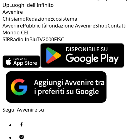
Up
Luoghi dell'Infinito
Avvenire
Chi siamo
Redazione
Ecosistema
Avvenire
Pubblicità
Fondazione Avvenire
Shop
Contatti
Mondo CEI
SIR
Radio InBlu
TV2000
FISC
Segui Avvenire su