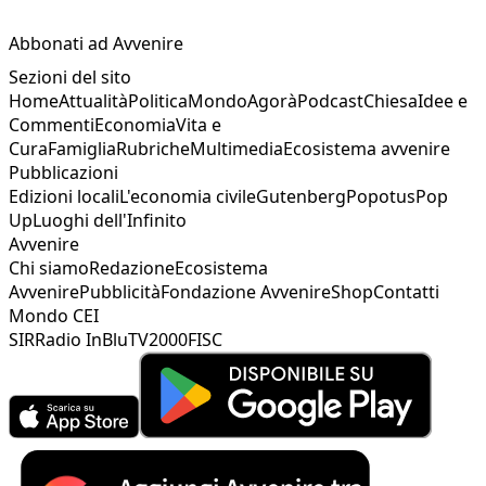
Abbonati ad Avvenire
Sezioni del sito
Home
Attualità
Politica
Mondo
Agorà
Podcast
Chiesa
Idee e
Commenti
Economia
Vita e
Cura
Famiglia
Rubriche
Multimedia
Ecosistema avvenire
Pubblicazioni
Edizioni locali
L'economia civile
Gutenberg
Popotus
Pop
Up
Luoghi dell'Infinito
Avvenire
Chi siamo
Redazione
Ecosistema
Avvenire
Pubblicità
Fondazione Avvenire
Shop
Contatti
Mondo CEI
SIR
Radio InBlu
TV2000
FISC