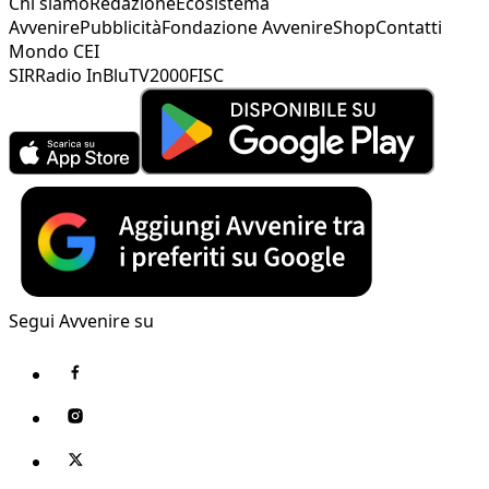
Chi siamo
Redazione
Ecosistema
Avvenire
Pubblicità
Fondazione Avvenire
Shop
Contatti
Mondo CEI
SIR
Radio InBlu
TV2000
FISC
Segui Avvenire su