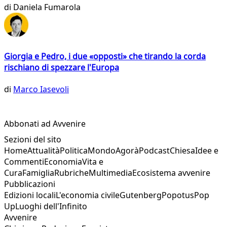
di
Daniela Fumarola
Giorgia e Pedro, i due «opposti» che tirando la corda
rischiano di spezzare l'Europa
di
Marco Iasevoli
Abbonati ad Avvenire
Sezioni del sito
Home
Attualità
Politica
Mondo
Agorà
Podcast
Chiesa
Idee e
Commenti
Economia
Vita e
Cura
Famiglia
Rubriche
Multimedia
Ecosistema avvenire
Pubblicazioni
Edizioni locali
L'economia civile
Gutenberg
Popotus
Pop
Up
Luoghi dell'Infinito
Avvenire