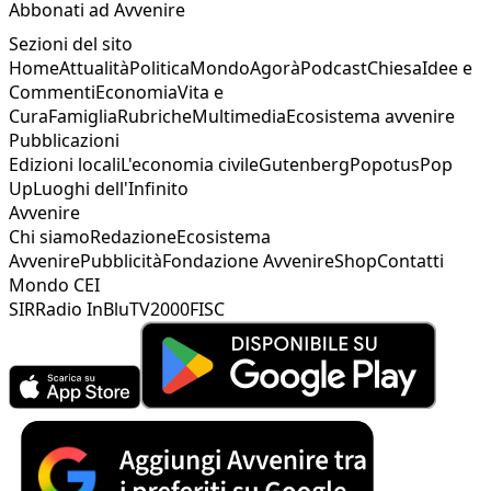
Abbonati ad Avvenire
Sezioni del sito
Home
Attualità
Politica
Mondo
Agorà
Podcast
Chiesa
Idee e
Commenti
Economia
Vita e
Cura
Famiglia
Rubriche
Multimedia
Ecosistema avvenire
Pubblicazioni
Edizioni locali
L'economia civile
Gutenberg
Popotus
Pop
Up
Luoghi dell'Infinito
Avvenire
Chi siamo
Redazione
Ecosistema
Avvenire
Pubblicità
Fondazione Avvenire
Shop
Contatti
Mondo CEI
SIR
Radio InBlu
TV2000
FISC