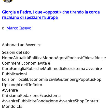
Giorgia e Pedro, i due «opposti» che tirando la corda
rischiano di spezzare l'Europa
di
Marco Iasevoli
Abbonati ad Avvenire
Sezioni del sito
Home
Attualità
Politica
Mondo
Agorà
Podcast
Chiesa
Idee e
Commenti
Economia
Vita e
Cura
Famiglia
Rubriche
Multimedia
Ecosistema avvenire
Pubblicazioni
Edizioni locali
L'economia civile
Gutenberg
Popotus
Pop
Up
Luoghi dell'Infinito
Avvenire
Chi siamo
Redazione
Ecosistema
Avvenire
Pubblicità
Fondazione Avvenire
Shop
Contatti
Mondo CEI