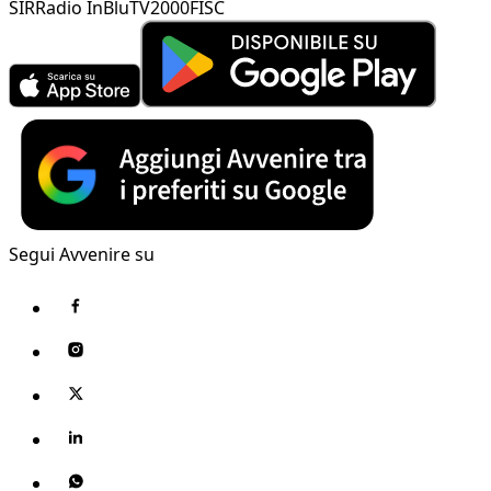
SIR
Radio InBlu
TV2000
FISC
Segui Avvenire su