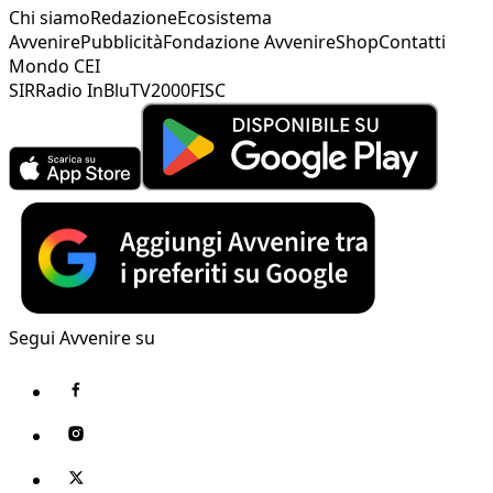
Chi siamo
Redazione
Ecosistema
Avvenire
Pubblicità
Fondazione Avvenire
Shop
Contatti
Mondo CEI
SIR
Radio InBlu
TV2000
FISC
Segui Avvenire su