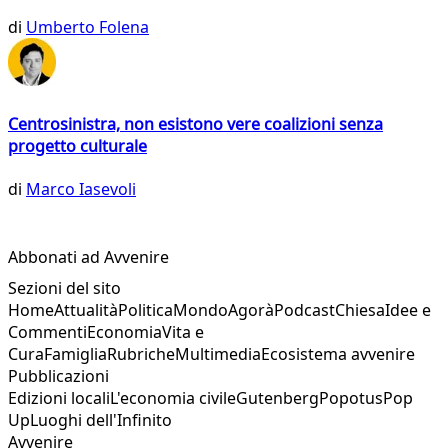
di
Umberto Folena
Centrosinistra, non esistono vere coalizioni senza
progetto culturale
di
Marco Iasevoli
Abbonati ad Avvenire
Sezioni del sito
Home
Attualità
Politica
Mondo
Agorà
Podcast
Chiesa
Idee e
Commenti
Economia
Vita e
Cura
Famiglia
Rubriche
Multimedia
Ecosistema avvenire
Pubblicazioni
Edizioni locali
L'economia civile
Gutenberg
Popotus
Pop
Up
Luoghi dell'Infinito
Avvenire