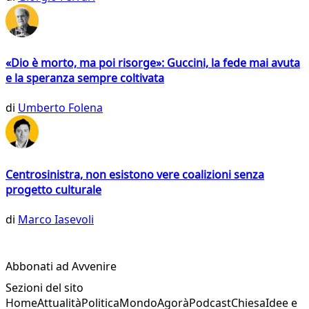
«Dio è morto, ma poi risorge»: Guccini, la fede mai avuta
e la speranza sempre coltivata
di
Umberto Folena
Centrosinistra, non esistono vere coalizioni senza
progetto culturale
di
Marco Iasevoli
Abbonati ad Avvenire
Sezioni del sito
Home
Attualità
Politica
Mondo
Agorà
Podcast
Chiesa
Idee e