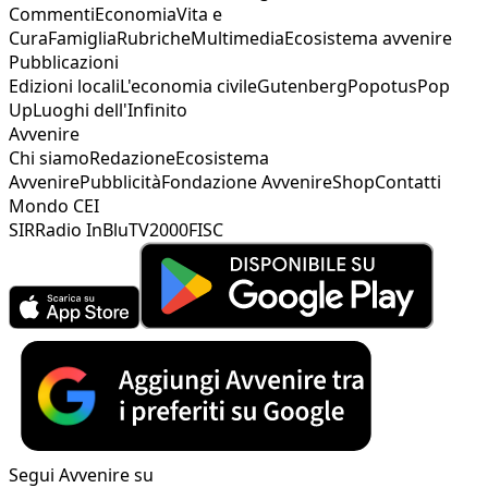
Commenti
Economia
Vita e
Cura
Famiglia
Rubriche
Multimedia
Ecosistema avvenire
Pubblicazioni
Edizioni locali
L'economia civile
Gutenberg
Popotus
Pop
Up
Luoghi dell'Infinito
Avvenire
Chi siamo
Redazione
Ecosistema
Avvenire
Pubblicità
Fondazione Avvenire
Shop
Contatti
Mondo CEI
SIR
Radio InBlu
TV2000
FISC
Segui Avvenire su