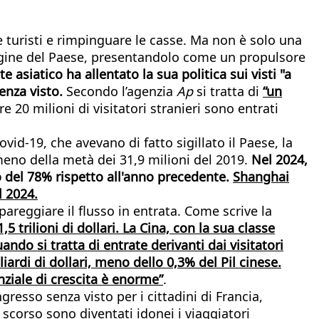
e turisti e rimpinguare le casse. Ma non è solo una
mmagine del Paese, presentandolo come un propulsore
te asiatico ha allentato la sua politica sui visti "a
enza visto.
Secondo l’agenzia
Ap
si tratta di
“un
e 20 milioni di visitatori stranieri sono entrati
id-19, che avevano di fatto sigillato il Paese, la
i, meno della metà dei 31,9 milioni del 2019.
Nel 2024,
to del 78% rispetto all'anno precedente.
Shanghai
l 2024.
areggiare il flusso in entrata. Come scrive la
5 trilioni di dollari. La Cina, con la sua classe
do si tratta di entrate derivanti dai visitatori
iardi di dollari, meno dello 0,3% del Pil cinese.
nziale di crescita è enorme”
.
gresso senza visto per i cittadini di Francia,
 scorso sono diventati idonei i viaggiatori