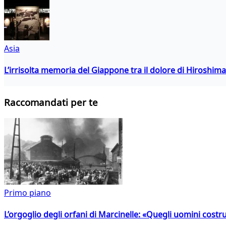
Asia
L’irrisolta memoria del Giappone tra il dolore di Hiroshima
Raccomandati per te
Primo piano
L’orgoglio degli orfani di Marcinelle: «Quegli uomini costr