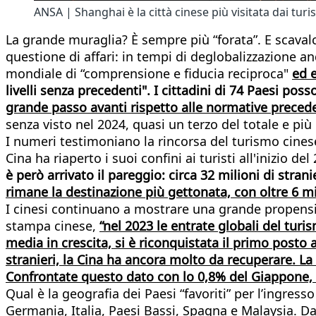
ANSA | Shanghai è la città cinese più visitata dai turis
La grande muraglia? È sempre più “forata”. E scavalc
questione di affari: in tempi di deglobalizzazione 
mondiale di “comprensione e fiducia reciproca"
ed e
livelli senza precedenti". I cittadini di 74 Paesi po
grande passo avanti rispetto alle normative preced
senza visto nel 2024, quasi un terzo del totale e più
I numeri testimoniano la rincorsa del turismo cinese.
Cina ha riaperto i suoi confini ai turisti all'inizio d
è però arrivato il pareggio: circa 32 milioni di stra
rimane la destinazione più gettonata, con oltre 6 mili
I cinesi continuano a mostrare una grande propensio
stampa cinese,
“nel 2023 le entrate globali del turis
media in crescita, si è riconquistata il primo posto 
stranieri, la Cina ha ancora molto da recuperare. La 
Confrontate questo dato con lo 0,8% del Giappone, l'
Qual è la geografia dei Paesi “favoriti” per l’ingres
Germania, Italia, Paesi Bassi, Spagna e Malaysia. Da 