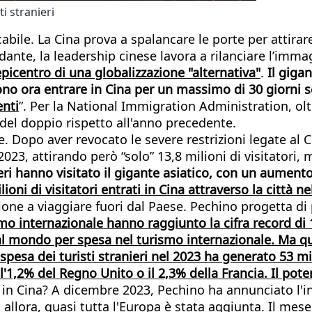
ti stranieri
abile. La Cina prova a spalancare le porte per attirar
andante, la leadership cinese lavora a rilanciare l’i
picentro di una globalizzazione "alternativa"
.
Il gigan
ssono ora entrare in Cina per un massimo di 30 giorni s
enti
”. Per la National Immigration Administration, oltr
 del doppio rispetto all'anno precedente.
 Dopo aver revocato le severe restrizioni legate al Cov
el 2023, attirando però “solo” 13,8 milioni di visitator
nieri hanno visitato il gigante asiatico, con un aumen
oni di visitatori entrati in Cina attraverso la città ne
ne a viaggiare fuori dal Paese. Pechino progetta di p
mo internazionale hanno raggiunto la cifra record di 1,
al mondo per spesa nel turismo internazionale. Ma quan
spesa dei turisti stranieri nel 2023 ha generato 53 mil
1,2% del Regno Unito o il 2,3% della Francia. Il pote
so in Cina? A dicembre 2023, Pechino ha annunciato l'in
allora, quasi tutta l'Europa è stata aggiunta. Il mese