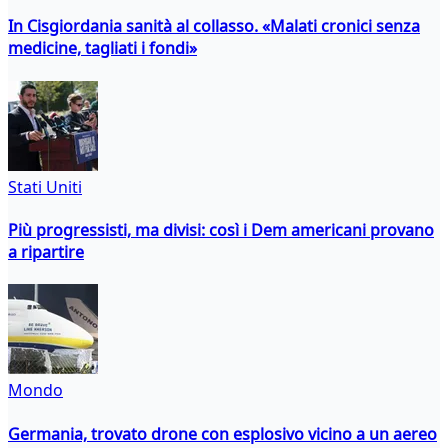
In Cisgiordania sanità al collasso. «Malati cronici senza
medicine, tagliati i fondi»
Stati Uniti
Più progressisti, ma divisi: così i Dem americani provano
a ripartire
Mondo
Germania, trovato drone con esplosivo vicino a un aereo