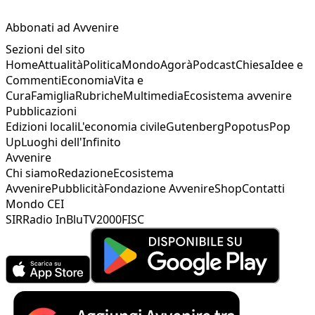
Abbonati ad Avvenire
Sezioni del sito
Home
Attualità
Politica
Mondo
Agorà
Podcast
Chiesa
Idee e
Commenti
Economia
Vita e
Cura
Famiglia
Rubriche
Multimedia
Ecosistema avvenire
Pubblicazioni
Edizioni locali
L'economia civile
Gutenberg
Popotus
Pop
Up
Luoghi dell'Infinito
Avvenire
Chi siamo
Redazione
Ecosistema
Avvenire
Pubblicità
Fondazione Avvenire
Shop
Contatti
Mondo CEI
SIR
Radio InBlu
TV2000
FISC