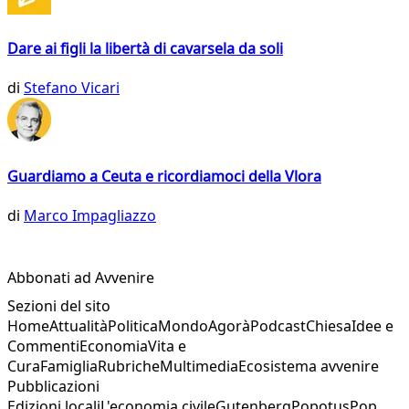
Dare ai figli la libertà di cavarsela da soli
di
Stefano Vicari
Guardiamo a Ceuta e ricordiamoci della Vlora
di
Marco Impagliazzo
Abbonati ad Avvenire
Sezioni del sito
Home
Attualità
Politica
Mondo
Agorà
Podcast
Chiesa
Idee e
Commenti
Economia
Vita e
Cura
Famiglia
Rubriche
Multimedia
Ecosistema avvenire
Pubblicazioni
Edizioni locali
L'economia civile
Gutenberg
Popotus
Pop