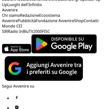
Up
Luoghi dell'Infinito
Avvenire
Chi siamo
Redazione
Ecosistema
Avvenire
Pubblicità
Fondazione Avvenire
Shop
Contatti
Mondo CEI
SIR
Radio InBlu
TV2000
FISC
Segui Avvenire su