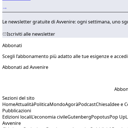
318
Le newsletter gratuite di Avvenire: ogni settimana, uno sgu
Iscriviti alle newsletter
Abbonati
Scegli l’abbonamento più adatto alle tue esigenze e accedi a
Abbonati ad Avvenire
Abbon
Sezioni del sito
Home
Attualità
Politica
Mondo
Agorà
Podcast
Chiesa
Idee e 
Pubblicazioni
Edizioni locali
L'economia civile
Gutenberg
Popotus
Pop Up
L
Avvenire