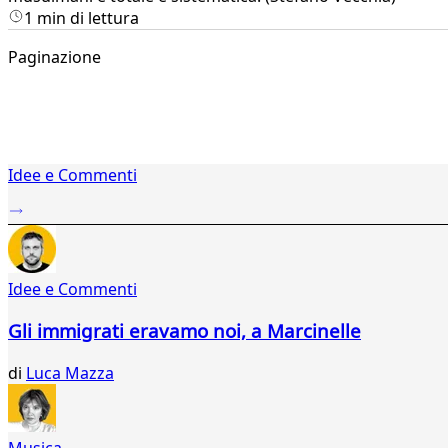
1 min di lettura
Paginazione
1
Idee e Commenti
2
...
272
273
274
Idee e Commenti
275
276
Gli immigrati eravamo noi, a Marcinelle
277
278
di
Luca Mazza
279
280
281
282
Musica