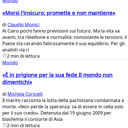
Mondo
«Morsi l'insicuro: promette e non mantiene»
di
Claudio Monici
​Al Cairo pochi fanno previsioni sul futuro. Ma la vita va
avanti, tra ribellione e normalità: nonostante le tensioni, il
Paese sta cerando faticosamente il suo equilibrio. Per gli
analisti «la ri
2 min di lettura
Mondo
«È in prigione per la sua fede Il mondo non
dimentichi»
di
Michela Coricelli
Il marito racconta la lotta della pachistana condannata a
morte. «Non perde la speranza: sa di essere in cella solo
per il suo credo». Detenuta dal 19 giugno 2009 per
blasfemia il consorte di Asia
2 min di lettura