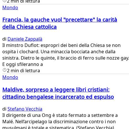
2 min di lettura
Mondo
Francia, la gauche vuol "precettare" la carità
della Chiesa cattolica
di
Daniele Zappalà
​Il minstro Duflot: espropri dei beni della Chiesa se non
ospita i clochard. Una minaccia bocciata anche dalla
sinistra. Dietro le quinte, il braccio di ferro sulle nozze gay
E oggi sfileranno a
2 min di lettura
Mondo
Maldive, sorpreso a leggere libri cristiani:
cittadino bengalese incarcerato ed espulso
di
Stefano Vecchia
​Il dirigente di una Ong è stato fermato a settembre a
Malé. Nell’arcipelago la discriminazione contro i non
musulmani è totale e sistematica. (Stefano Vecchia)