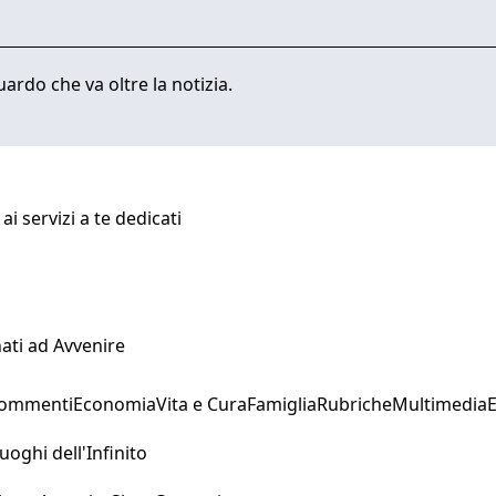
ardo che va oltre la notizia.
i servizi a te dedicati
ati ad Avvenire
Commenti
Economia
Vita e Cura
Famiglia
Rubriche
Multimedia
uoghi dell'Infinito