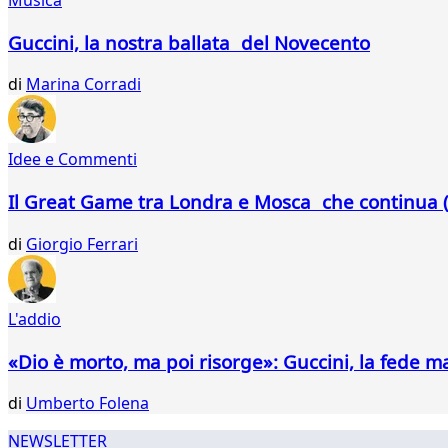
283
284
Guccini, la nostra ballata del Novecento
285
286
di
Marina Corradi
287
288
289
Idee e Commenti
290
291
Il Great Game tra Londra e Mosca che continua (
292
293
di
Giorgio Ferrari
294
295
296
L'addio
297
298
«Dio è morto, ma poi risorge»: Guccini, la fede m
299
300
di
Umberto Folena
...
317
NEWSLETTER