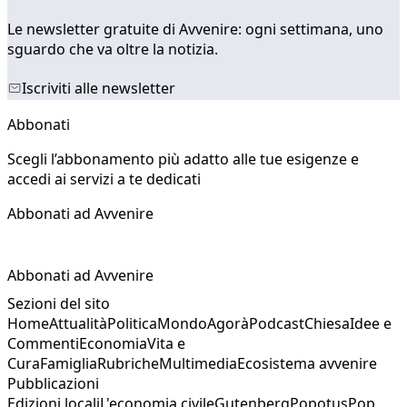
Le newsletter gratuite di Avvenire: ogni settimana, uno
sguardo che va oltre la notizia.
Iscriviti alle newsletter
Abbonati
Scegli l’abbonamento più adatto alle tue esigenze e
accedi ai servizi a te dedicati
Abbonati ad Avvenire
Abbonati ad Avvenire
Sezioni del sito
Home
Attualità
Politica
Mondo
Agorà
Podcast
Chiesa
Idee e
Commenti
Economia
Vita e
Cura
Famiglia
Rubriche
Multimedia
Ecosistema avvenire
Pubblicazioni
Edizioni locali
L'economia civile
Gutenberg
Popotus
Pop