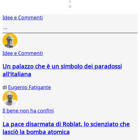
1
Idee e Commenti
2
...
267
268
269
Idee e Commenti
270
271
Un palazzo che è un simbolo dei paradossi
272
all'italiana
273
274
di
Eugenio Fatigante
275
276
277
278
Il bene non ha confini
279
280
La pace disarmata di Roblat, lo scienziato che
281
lasciò la bomba atomica
282