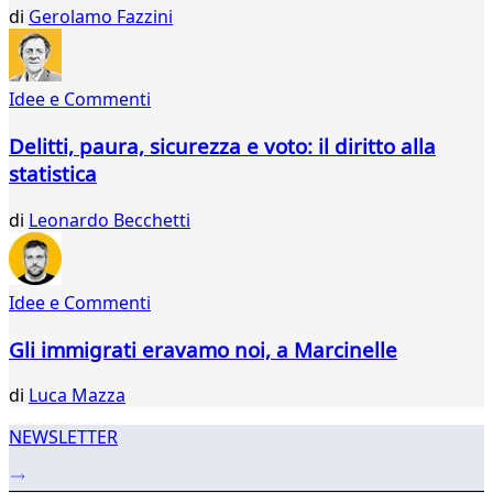
283
di
Gerolamo Fazzini
284
285
286
Idee e Commenti
287
288
Delitti, paura, sicurezza e voto: il diritto alla
289
statistica
290
291
di
Leonardo Becchetti
292
293
294
295
Idee e Commenti
...
Gli immigrati eravamo noi, a Marcinelle
317
318
di
Luca Mazza
NEWSLETTER