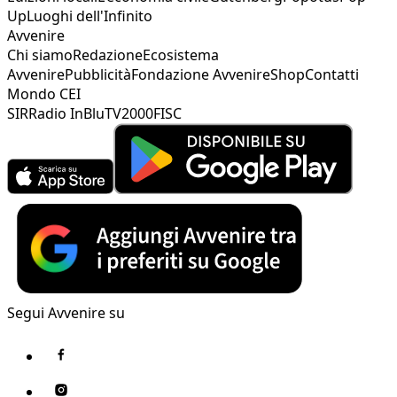
Up
Luoghi dell'Infinito
Avvenire
Chi siamo
Redazione
Ecosistema
Avvenire
Pubblicità
Fondazione Avvenire
Shop
Contatti
Mondo CEI
SIR
Radio InBlu
TV2000
FISC
Segui Avvenire su