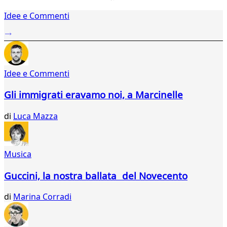
1
Idee e Commenti
2
...
253
254
255
Idee e Commenti
256
257
Gli immigrati eravamo noi, a Marcinelle
258
259
di
Luca Mazza
260
261
262
263
Musica
264
265
Guccini, la nostra ballata del Novecento
266
267
di
Marina Corradi
268
269