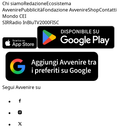
Chi siamo
Redazione
Ecosistema
Avvenire
Pubblicità
Fondazione Avvenire
Shop
Contatti
Mondo CEI
SIR
Radio InBlu
TV2000
FISC
Segui Avvenire su