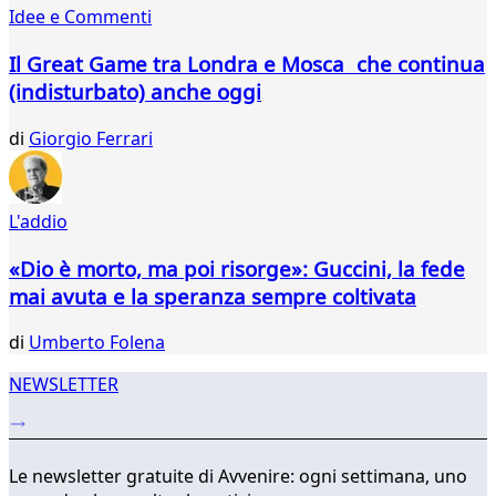
270
Idee e Commenti
271
272
Il Great Game tra Londra e Mosca che continua
273
(indisturbato) anche oggi
274
275
di
Giorgio Ferrari
276
277
278
L'addio
279
280
«Dio è morto, ma poi risorge»: Guccini, la fede
281
mai avuta e la speranza sempre coltivata
...
317
di
Umberto Folena
318
NEWSLETTER
Le newsletter gratuite di Avvenire: ogni settimana, uno