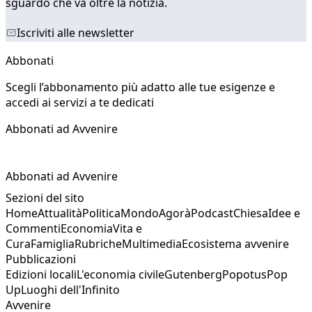
sguardo che va oltre la notizia.
Iscriviti alle newsletter
Abbonati
Scegli l’abbonamento più adatto alle tue esigenze e
accedi ai servizi a te dedicati
Abbonati ad Avvenire
Abbonati ad Avvenire
Sezioni del sito
Home
Attualità
Politica
Mondo
Agorà
Podcast
Chiesa
Idee e
Commenti
Economia
Vita e
Cura
Famiglia
Rubriche
Multimedia
Ecosistema avvenire
Pubblicazioni
Edizioni locali
L'economia civile
Gutenberg
Popotus
Pop
Up
Luoghi dell'Infinito
Avvenire