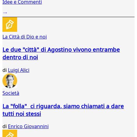
Idee e Commenti
2
...
263
264
265
La Città di Dio e noi
266
267
Le due "città" di Agostino vivono entrambe
268
dentro di noi
269
270
di
Luigi Alici
271
272
273
274
Società
275
276
La "folla" ci riguarda, siamo chiamati a dare
277
tutti noi stessi
278
279
di
Enrico Giovannini
280