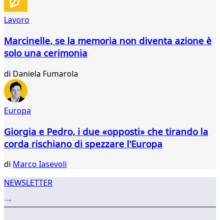
281
282
Lavoro
283
284
Marcinelle, se la memoria non diventa azione è
285
solo una cerimonia
286
287
di
Daniela Fumarola
288
289
290
291
Europa
...
Giorgia e Pedro, i due «opposti» che tirando la
317
318
corda rischiano di spezzare l'Europa
di
Marco Iasevoli
NEWSLETTER