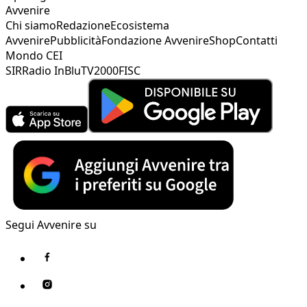
Avvenire
Chi siamo
Redazione
Ecosistema
Avvenire
Pubblicità
Fondazione Avvenire
Shop
Contatti
Mondo CEI
SIR
Radio InBlu
TV2000
FISC
Segui Avvenire su