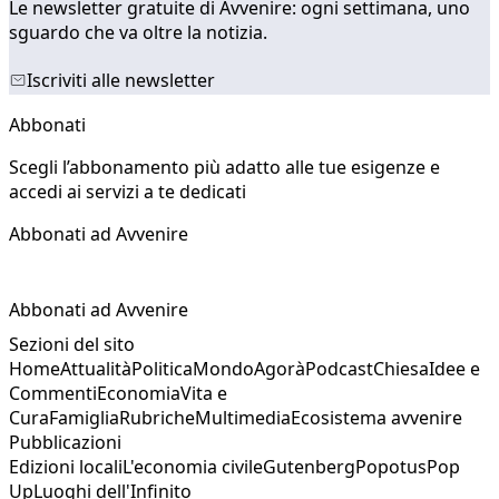
Le newsletter gratuite di Avvenire: ogni settimana, uno
sguardo che va oltre la notizia.
Iscriviti alle newsletter
Abbonati
Scegli l’abbonamento più adatto alle tue esigenze e
accedi ai servizi a te dedicati
Abbonati ad Avvenire
Abbonati ad Avvenire
Sezioni del sito
Home
Attualità
Politica
Mondo
Agorà
Podcast
Chiesa
Idee e
Commenti
Economia
Vita e
Cura
Famiglia
Rubriche
Multimedia
Ecosistema avvenire
Pubblicazioni
Edizioni locali
L'economia civile
Gutenberg
Popotus
Pop
Up
Luoghi dell'Infinito